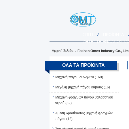
ΣΠΊΤΙ
ΠΡΟΪΌΝΤΑ
ΖΗΤΉΣΤΕ ΈΝΑ ΑΠΌΣΠΑ
Αρχική Σελίδα
Foshan Omex Industry Co., Lim
ΌΛΑ ΤΑ ΠΡΟΪΌΝΤΑ
Μηχανή πάγου σωλήνων
(160)
Μεγάλη μηχανή πάγου κύβους
(16)
Μηχανή φραγμών πάγου θαλασσινού
νερού
(32)
Άμεση δροσίζοντας μηχανή φραγμών
πάγου
(12)