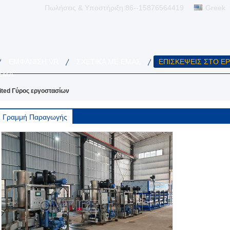
Πωλήσεις & Υποστήριξη:
86--15876564419
Greek
ΕΜΦΆΝΙΣΗ VR
ΣΧΕΤΙΚΆ ΜΕ ΕΜΆΣ
ΕΠΙΣΚΈΨΕΙΣ ΣΤΟ Ε
ΣΜΑ
ited Γύρος εργοστασίων
Γραμμή Παραγωγής