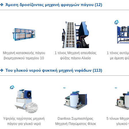
ψυγμένο Μεγάλος
Άμεση δροσίζοντας μηχανή φραγμών πάγου
(12)
κατασκευαστής πάγου
Μηχανή κατασκευής πάγου
1 τόνος Μηχανή απευθείας
1 τόνος αυτό
βιομηχανικού τεμαχίου 10
ψύξης πάγου Αλιεία
με άμεση ψ
τόνων Σταθερή λειτουργία
Βιομηχανική μηχανή
πολλαπλών
Προσαρμόσιμη
κατασκευής πάγου
Του γλυκού νερού ψυκτική μηχανή νιφάδων
(113)
Υψηλής ταχύτητας μηχανή
Danfoss Συμπιεστήρας
5 τόνων Μηχα
πάγου για γλυκό νερό
Μηχανή Παγώματος Φλοκ
γλυκού 