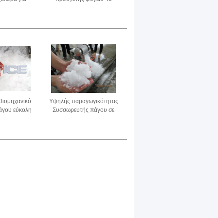
 τρόφιμα
βαθμών για ψάρια και
κοτόπουλα 800 κιλά
βιομηχανικό
Υψηλής παραγωγικότητας
άγου εύκολη
Συσσωρευτής πάγου σε
ανοξείδωτο
μπλοκ Ανθεκτικός στην
ιδιάβρωση
διάβρωση Ομαλή λειτουργία