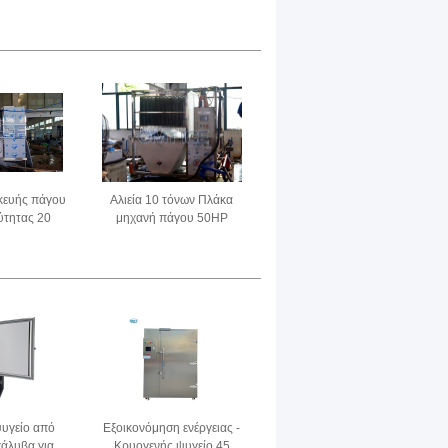
τη εύκολη
κύβους εξοικονόμηση
Συμπίεση
χώρου Μηχανή κατασκευής
πάγου με κύβους
κευής πάγου
Αλιεία 10 τόνων Πλάκα
ύτητας 20
μηχανή πάγου 50HP
ων
εξοικονόμηση χώρου για
την επεξεργασία τροφίμων
υγείο από
Εξοικονόμηση ενέργειας -
χάλυβα για
Κρυογενής ψυγείο 45