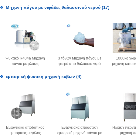
γλυκού νερού 3 τόνους
Μηχανή πάγου με νιφάδες θαλασσινού νερού
(17)
Ψυκτικό R404a Μηχανή
3 τόνων Μηχανή πάγου με
1000kg χωρ
πάγου με φλάκες
φτερό από θαλάσσιο νερό
μηχανή κατασ
θαλασσινού νερού 380V 2
Αλιευτικά σκάφη Μηχανή
από ανοξείδ
τόνων Μηχανή πάγου με
κατασκευής πάγου με φτερό
316 18HP σ
εμπορική ψυκτική μηχανή κύβων
(4)
φλάκες
από θαλάσσιο νερό
Γερμανικός συμπιεστής
Bitzer
Ενεργειακά αποδοτικός
Ενεργειακά αποδοτική
Ηλιακή ενέργε
εμπορικός μεγάλος
εμπορική μηχανή πάγου με
μηχανή π