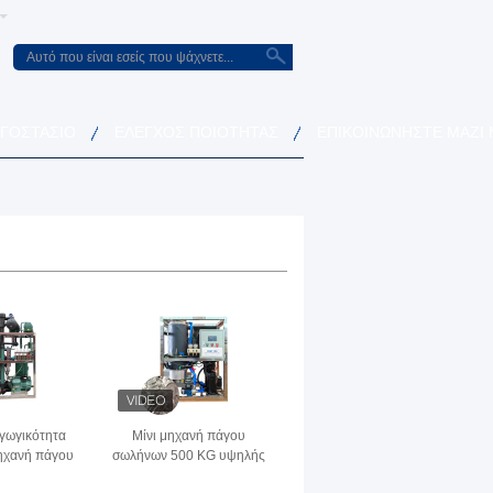
ΡΓΟΣΤΆΣΙΟ
ΈΛΕΓΧΟΣ ΠΟΙΌΤΗΤΑΣ
ΕΠΙΚΟΙΝΩΝΉΣΤΕ ΜΑΖΊ
γωγικότητα
Μίνι μηχανή πάγου
ηχανή πάγου
σωλήνων 500 KG υψηλής
υθμίσιμη
ακρίβειας εύκολος έλεγχος