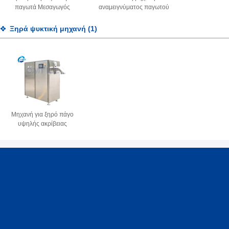
παγωτά Μεσαγωγός
αναμειγνύματος παγωτού
παγωμένου γιαουρτιού
Ομαλή λειτουργία Μηχανή
υψηλής χωρητικότητας
ανάμειξης παγωμένου
Ξηρά ψυκτική μηχανή
(1)
γιαουρτιού
Μηχανή για ξηρό πάγο
υψηλής ακρίβειας
Τροφίμων και Ποτών
Εμπορική μηχανή για ξηρό
πάγο 10KW