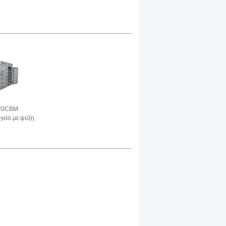
 20CBM
γείο με ψύξη
ρμόσιμος
φρεσκάδας