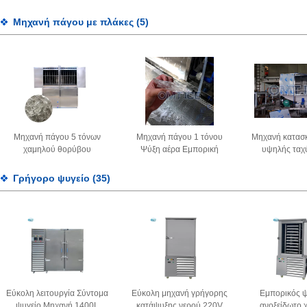
κατασκευαστής πάγου
κύβους υγιεινή εμπορική
Πολυδιάστα
υψηλής ακρίβειας αυτόματα
καθαρή μηχανή πάγου
συντήρηση 
Μηχανή πάγου με πλάκες
(5)
Μηχανή πάγου 5 τόνων
Μηχανή πάγου 1 τόνου
Μηχανή κατασ
χαμηλού θορύβου
Ψύξη αέρα Εμπορική
υψηλής ταχ
μηχανή παγοποιίας Υψηλή
τόν
αυτοματοποίηση
Γρήγορο ψυγείο
(35)
Εύκολη λειτουργία Σύντομα
Εύκολη μηχανή γρήγορης
Εμπορικός ψ
ψυγείο Μηχανή 1400L
κατάψυξης νερού 220V
ανοξείδωτο 