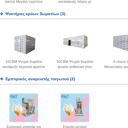
λάσπη Μεγάλη ταχύτητα
κατασκευής πάγου με
Βιομηχανική μηχανή
λάσπη Μεγάλης
συντριβής πάγου 10 τόνους
χωρητικότητας Εμπορικός
Ψυκτήρας κρύων δωματίων
(3)
/ 24 ώρες
σπαστικός πάγου Χαμηλός
θόρυβος
10CBM Ψυχρό δωμάτιο
50CBM Ψυχρό δωμάτιο
6 τόνων
κατάψυξη λαχανικά φρούτα
ψυγείο ανθεκτικό στην
Μονουλικός ψυ
ψάρια περπάτημα στο
κόπωση ενεργειακά
αέρα Προσα
ψυγείο υψηλή
αποδοτικό περπάτημα στο
διατήρηση 
Εμπορικός αναμεικτής παγωτού
(2)
χωρητικότητα
ψυγείο
Εμπορικό μπιφτέκι για
Εύκολη μηχανή