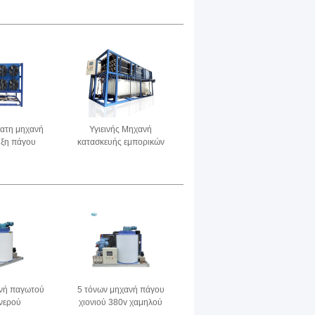
φάση Ηλιακή ενέργεια
ματη μηχανή
Υγιεινής Μηχανή
ύξη πάγου
κατασκευής εμπορικών
 χρήσεων
πάγων από ανοξείδωτο
χάλυβα αυτοματοποιημένη
νή παγωτού
5 τόνων μηχανή πάγου
νερού
χιονιού 380v χαμηλού