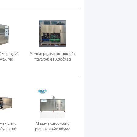
 Μηχανή
για την κατάψυξη ποτών
ς πάγου
νων
άλη μηχανή
Μεγάλη μηχανή κατασκευής
όνων για
παγωτού 4T Ασφάλεια
ι εστιατόρια
τροφίμων για εστιατόρια
νή για την
Μηχανή κατασκευής
πάγου από
βιομηχανικών πάγων
 1000 κιλά
υψηλής χωρητικότητας 1