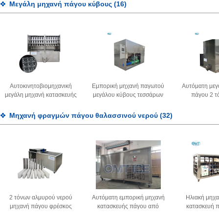
ταχύτητας
απόδοση Τυβώδης μηχανή
ταχύτητα
Μεγάλη μηχανή πάγου κύβους
(16)
πάγου
κατασκευή
σωλή
Αυτοκινητοβιομηχανική
Εμπορική μηχανή παγωτού
Αυτόματη μεγ
μεγάλη μηχανή κατασκευής
μεγάλου κύβους τεσσάρων
πάγου 2 τ
παγωτού αέρα - ψύξη με
τόνων
καταστήματα κα
υψηλή απόδοση
Μηχανή φραγμών πάγου θαλασσινού νερού
(32)
2 τόνων αλμυρού νερού
Αυτόματη εμπορική μηχανή
Ηλιακή μηχα
μηχανή πάγου φρέσκος
κατασκευής πάγου από
κατασκευή 
διατηρώντας τον αέρα
αλμυρό νερό
αλμυρό νερό