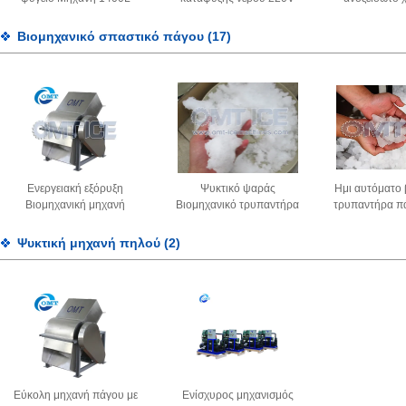
Ψυγείο Ψυχρή Αίθουσα
2.3kw μηχανή άμεσης
κρέας και
Κινητή
κατάψυξης
Βιομηχανικό σπαστικό πάγου
(17)
Ενεργειακή εξόρυξη
Ψυκτικό ψαράς
Ημι αυτόματο 
Βιομηχανική μηχανή
Βιομηχανικό τρυπαντήρα
τρυπαντήρα π
συντριβής πάγου SUS304
πάγου Μηχανή ατσάλινου
λειτουργία 
Μηχανή συντριβής πάγου
χάλυβα Εμπορικό
ατσάλι αντ
Ψυκτική μηχανή πηλού
(2)
τρυπαντήρα πάγου
Εύκολη μηχανή πάγου με
Ενίσχυρος μηχανισμός