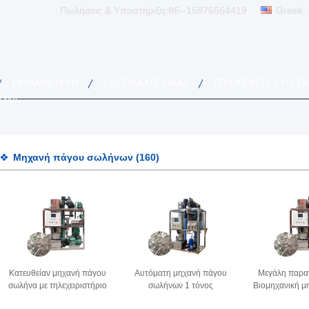
Πωλήσεις & Υποστήριξη:
86--15876564419
Greek
ΕΜΦΆΝΙΣΗ VR
ΣΧΕΤΙΚΆ ΜΕ ΕΜΆΣ
ΕΠΙΣΚΈΨΕΙΣ ΣΤΟ Ε
ΣΜΑ
Μηχανή πάγου σωλήνων
(160)
Κατευθείαν μηχανή πάγου
Αυτόματη μηχανή πάγου
Μεγάλη παρα
σωλήνα με τηλεχειριστήριο
σωλήνων 1 τόνος
Βιομηχανική μ
Ice Maker σωλήνα υψηλής
Πολυδιάστατη ενεργειακή
σωλήνων Ρ