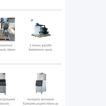
θορύβου για βιομηχανίες
ποτών
ητικότητα
3 τόνους φλούδα
κευής πάγου
θαλασσινού νερού
ωτο χάλυβα
Σπασμένος μηχανισμός
υμπιεστή
κατασκευής πάγου πάχος
1,2 mm Ψυκτικό R404a
ια Εμπορική
Αυτόματη λειτουργία
αγωτού
Εμπορική μηχανή πάγου με