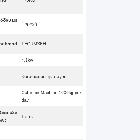
ητα
470KG
ξόδου με
Παροχή
r brand:
TECUMSEH
4.1kw
Κατασκευαστής πάγου
:
Cube Ice Machine 1000kg per
day
βασικών
1 έτος
ων: