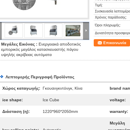
Τιμή:
Συσκευασία λεπτομέρει
Χρόνος παράδοσης:
Όροι πληρωμής:
Δυνατότητα προσφορ
Επικοινωνία
Μεγάλες Εικόνας :
Ενεργειακά αποδοτικός
εμπορικός μεγάλος κατασκευαστής πάγου
υψηλής ακρίβειας αυτόματα
Λεπτομερής Περιγραφή Προϊόντος
Χώρος καταγωγής:
Γκουανγκντόνγκ, Κίνα
brand na
ice shape:
Ice Cube
voltage:
Διάσταση (η):
1220*960*2050mm
warranty:
Μεγάλη