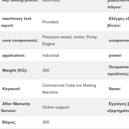
key selling points:
Automatic
χωρητικότ
πάγου:
machinery test
Ελέγχος ε
Provided
report:
βίντεο:
Pressure vessel, motor, Pump,
core components:
compresso
Engine
application:
Industrial
power:
Ονομασία
Weight (KG):
300
προϊόντος
Commercial Cube Ice Making
Keyword:
Name:
Machine
After Warranty
Εγγύηση 
Online support
Service:
εξαρτημάτ
Βάρος:
300