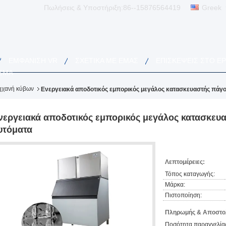
Πωλήσεις & Υποστήριξη:
86--15876564419
Greek
ΕΜΦΆΝΙΣΗ VR
ΣΧΕΤΙΚΆ ΜΕ ΕΜΆΣ
ΕΠΙΣΚΈΨΕΙΣ ΣΤΟ Ε
ΣΜΑ
ηχανή κύβων
Ενεργειακά αποδοτικός εμπορικός μεγάλος κατασκευαστής πάγο
νεργειακά αποδοτικός εμπορικός μεγάλος κατασκευ
υτόματα
Λεπτομέρειες:
Τόπος καταγωγής:
Μάρκα:
Πιστοποίηση:
Πληρωμής & Αποστολ
Ποσότητα παραγγελίας