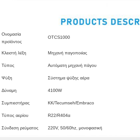
Ονομασία
ΟTCS1000
προϊόντος
Κλειστή λέξη
Μηχανή παγοποιίας
Τύπος
Αυτόματη μηχανή πάγου
Ψύξη
Σύστημα ψύξης αέρα
Δύναμη
4100W
Συμπιεστήρας
KK/Tecumseh/Embraco
Τύπος αερίου
R22/R404α
Σύνδεση ρεύματος
220V, 50/60hz, μονοφασική