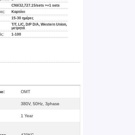
CN¥32,727.15/sets >=1 sets
ες:
Καρτόνι
15-30 ημέρες
Τ/Τ, L/C, D/P D/A, Western Union,
μετρητά
άς:
1-100
me:
OMT
380V, 50Hz, 3phase
1 Year