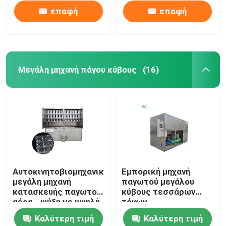
επαφή
επαφή
Μεγάλη μηχανή πάγου κύβους
(16)
Σπίτι
Αυτοκινητοβιομηχανική
Εμπορική μηχανή
μεγάλη μηχανή
παγωτού μεγάλου
Προϊόντα
κατασκευής παγωτού
κύβους τεσσάρων
αέρα - ψύξη με υψηλή
τόνων
απόδοση
Καλύτερη τιμή
Καλύτερη τιμή
Εμφάνιση VR