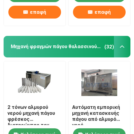
επαφή
επαφή
Σχετικά με εμάς
Επισκέψεις στο εργοστάσιο
Μηχανή φραγμών πάγου θαλασσινού νερού
(32)
Έλεγχος ποιότητας
Επικοινωνήστε μαζί μας
Ζητήστε μια προσφορά
2 τόνων αλμυρού
Αυτόματη εμπορική
Μηχανή πάγου σωλήνων
νερού μηχανή πάγου
μηχανή κατασκευής
φρέσκος
πάγου από αλμυρό
διατηρώντας τον
νερό
Μεγάλη μηχανή πάγου κύβους
αέρα ψυγμένο