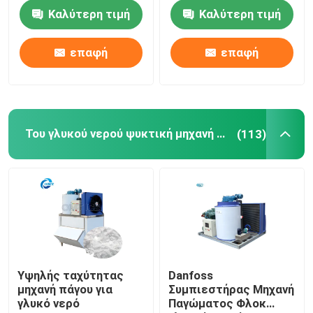
Προσαρμόσιμη
κατασκευής πάγου
Καλύτερη τιμή
Καλύτερη τιμή
Βιομηχανικό σπαστικό πάγου
επαφή
επαφή
Ψυκτική μηχανή πηλού
Ψυκτήρας κρύων δωματίων
Του γλυκού νερού ψυκτική μηχανή νιφάδων
(113)
Εμπορικός αναμεικτής παγωτού
Ξηρά ψυκτική μηχανή
Υψηλής ταχύτητας
Danfoss
μηχανή πάγου για
Συμπιεστήρας Μηχανή
γλυκό νερό
Παγώματος Φλοκ