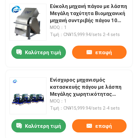
Εύκολη μηχανή πάγου με λάσπη
Μεγάλη ταχύτητα Βιομηχανική
μηχανή συντριβής πάγου 10
τόνους / 24 ώρες
MOQ：1
Τιμή：CN¥15,999.94/sets 2-4 sets
Καλύτερη τιμή
επαφή
Ενίσχυρος μηχανισμός
κατασκευής πάγου με λάσπη
Μεγάλης χωρητικότητας
Εμπορικός σπαστικός πάγου
MOQ：1
Χαμηλός θόρυβος
Τιμή：CN¥15,999.94/sets 2-4 sets
Καλύτερη τιμή
επαφή