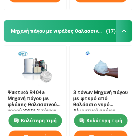
Μηχανή πάγου με νιφάδες θαλασσινού νερού
(17)
Ψυκτικό R404a
3 τόνων Μηχανή πάγου
Μηχανή πάγου με
με φτερό από
φλάκες θαλασσινού
θαλάσσιο νερό
νερού 380V 2 τόνων
Αλιευτικά σκάφη
Μηχανή πάγου με
Μηχανή κατασκευής
Καλύτερη τιμή
Καλύτερη τιμή
φλάκες
πάγου με φτερό από
θαλάσσιο νερό
Γερμανικός