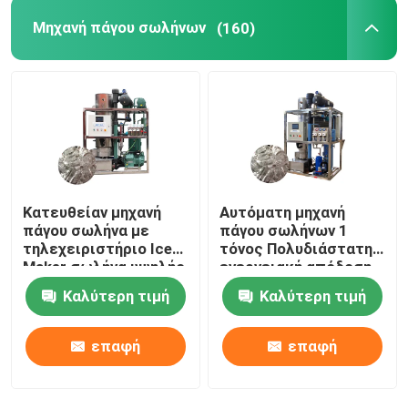
Μηχανή πάγου σωλήνων
(160)
Κατευθείαν μηχανή
Αυτόματη μηχανή
πάγου σωλήνα με
πάγου σωλήνων 1
τηλεχειριστήριο Ice
τόνος Πολυδιάστατη
Maker σωλήνα υψηλής
ενεργειακή απόδοση
ταχύτητας
Τυβώδης μηχανή
Καλύτερη τιμή
Καλύτερη τιμή
πάγου
επαφή
επαφή