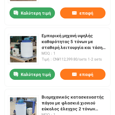
Καλύτερη τιμή
επαφή
Σχετικά με εμάς
Επισκέψεις στο εργοστάσιο
Εμπορική μηχανή υψηλής
καθαρότητας 5 τόνων με
Έλεγχος ποιότητας
σταθερή λειτουργία και τάση
380v
MOQ：1
Τιμή：CN¥112,399.80/sets 1-2 sets
Επικοινωνήστε μαζί μας
Καλύτερη τιμή
επαφή
Ζητήστε μια προσφορά
Μηχανή πάγου σωλήνων
Βιομηχανικός κατασκευαστής
πάγου με φλασκιά χιονιού
εύκολος έλεγχος 2 τόνων
Μεγάλη μηχανή πάγου κύβους
μηχανή πάγου με φλασκιά
MOQ：1