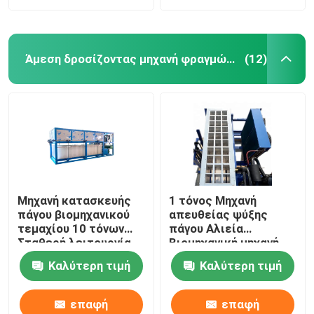
Άμεση δροσίζοντας μηχανή φραγμών πάγου
(12)
Μηχανή κατασκευής
1 τόνος Μηχανή
πάγου βιομηχανικού
απευθείας ψύξης
τεμαχίου 10 τόνων
πάγου Αλιεία
Σταθερή λειτουργία
Βιομηχανική μηχανή
Προσαρμόσιμη
κατασκευής πάγου
Καλύτερη τιμή
Καλύτερη τιμή
επαφή
επαφή