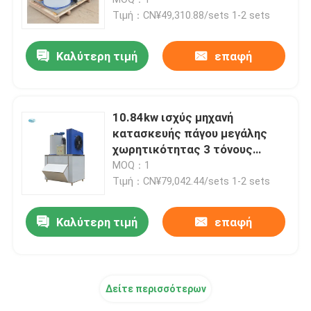
υψηλής ταχύτητας
Τιμή：CN¥49,310.88/sets 1-2 sets
Μηχανή φραγμών πάγου θαλασσινού νερού
Καλύτερη τιμή
επαφή
Άμεση δροσίζοντας μηχανή φραγμών πάγου
10.84kw ισχύς μηχανή
Του γλυκού νερού ψυκτική μηχανή νιφάδων
κατασκευής πάγου μεγάλης
χωρητικότητας 3 τόνους
αυτόματο έλεγχο
MOQ：1
Μηχανή πάγου με νιφάδες θαλασσινού νερού
Τιμή：CN¥79,042.44/sets 1-2 sets
εμπορική ψυκτική μηχανή κύβων
Καλύτερη τιμή
επαφή
Μηχανή πάγου με πλάκες
Δείτε περισσότερων
Γρήγορο ψυγείο