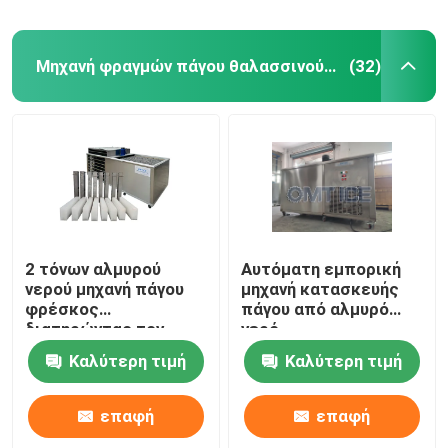
Μηχανή φραγμών πάγου θαλασσινού νερού
(32)
2 τόνων αλμυρού
Αυτόματη εμπορική
νερού μηχανή πάγου
μηχανή κατασκευής
φρέσκος
πάγου από αλμυρό
διατηρώντας τον
νερό
αέρα ψυγμένο
Καλύτερη τιμή
Καλύτερη τιμή
Μεγάλος
κατασκευαστής
πάγου
επαφή
επαφή