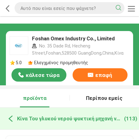
Foshan Omex Industry Co., Limited
No. 35 Dade Rd, Hecheng
Street,Foshan,528500 GuangDong,China,Κίνα
5.0
Ελεγχμένος προμηθευτής
κάλεσε τώρα
επαφή
προϊόντα
Περίπου εμείς
Κίνα Του γλυκού νερού ψυκτική μηχανή νιφάδων
(113)