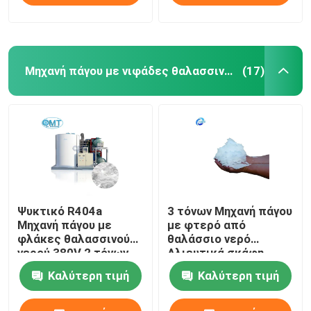
Μηχανή πάγου με νιφάδες θαλασσινού νερού
(17)
Ψυκτικό R404a
3 τόνων Μηχανή πάγου
Μηχανή πάγου με
με φτερό από
φλάκες θαλασσινού
θαλάσσιο νερό
νερού 380V 2 τόνων
Αλιευτικά σκάφη
Μηχανή πάγου με
Μηχανή κατασκευής
Καλύτερη τιμή
Καλύτερη τιμή
φλάκες
πάγου με φτερό από
θαλάσσιο νερό
Γερμανικός