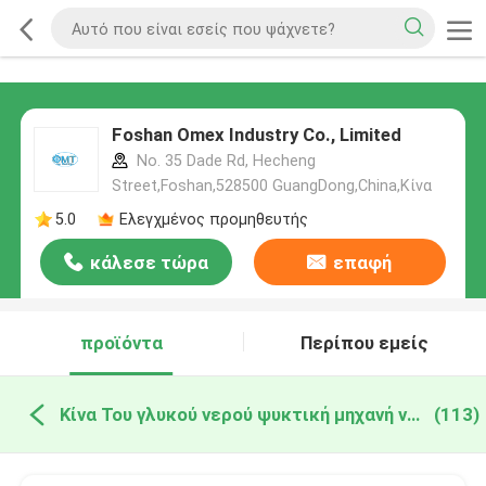
Foshan Omex Industry Co., Limited
No. 35 Dade Rd, Hecheng
Street,Foshan,528500 GuangDong,China,Κίνα
5.0
Ελεγχμένος προμηθευτής
κάλεσε τώρα
επαφή
προϊόντα
Περίπου εμείς
Κίνα Του γλυκού νερού ψυκτική μηχανή νιφάδων
(113)