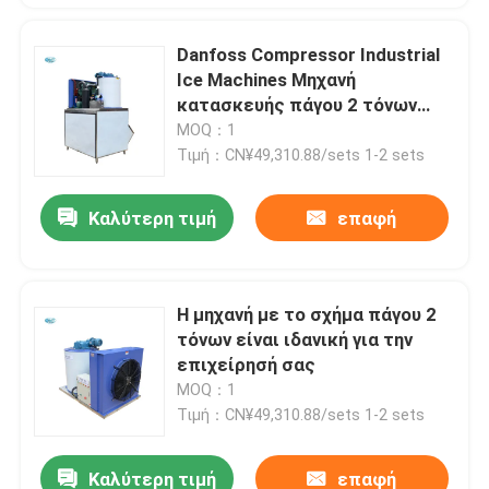
Danfoss Compressor Industrial
Ice Machines Μηχανή
κατασκευής πάγου 2 τόνων
από επαγγελματίες για
MOQ：1
βιομηχανικούς σκοπούς
Τιμή：CN¥49,310.88/sets 1-2 sets
Καλύτερη τιμή
επαφή
Η μηχανή με το σχήμα πάγου 2
τόνων είναι ιδανική για την
επιχείρησή σας
MOQ：1
Τιμή：CN¥49,310.88/sets 1-2 sets
Καλύτερη τιμή
επαφή