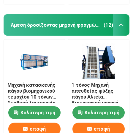
Άμεση δροσίζοντας μηχανή φραγμών πάγου
(12)
Μηχανή κατασκευής
1 τόνος Μηχανή
πάγου βιομηχανικού
απευθείας ψύξης
τεμαχίου 10 τόνων
πάγου Αλιεία
Σταθερή λειτουργία
Βιομηχανική μηχανή
Προσαρμόσιμη
κατασκευής πάγου
Καλύτερη τιμή
Καλύτερη τιμή
επαφή
επαφή