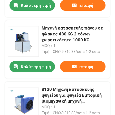
Καλύτερη τιμή
επαφή
Μηχανή κατασκευής πάγου σε
φλάκες 480 KG 2 τόνων
χωρητικότητα 1000 KG
Αποθήκευση πάγου για
MOQ：1
βιομηχανικές χρήσεις
Τιμή：CN¥49,310.88/sets 1-2 sets
Καλύτερη τιμή
επαφή
Σπίτι
8130 Μηχανή κατασκευής
ψυγείου για ψυγεία Εμπορική
Προϊόντα
βιομηχανική μηχανή
κατασκευής ψυγείου για
MOQ：1
ψυγεία
Εμφάνιση VR
Τιμή：CN¥49,310.88/sets 1-2 sets