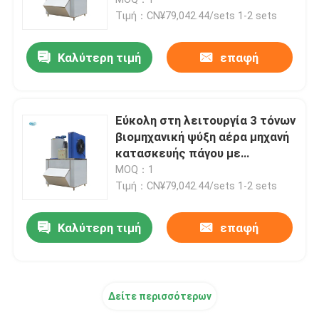
Τιμή：CN¥79,042.44/sets 1-2 sets
Μηχανή φραγμών πάγου θαλασσινού νερού
Καλύτερη τιμή
επαφή
Άμεση δροσίζοντας μηχανή φραγμών πάγου
Εύκολη στη λειτουργία 3 τόνων
Του γλυκού νερού ψυκτική μηχανή νιφάδων
βιομηχανική ψύξη αέρα μηχανή
κατασκευής πάγου με
συμπίεση Danfoss και μηχανή
MOQ：1
Μηχανή πάγου με νιφάδες θαλασσινού νερού
κατασκευής πάγου
Τιμή：CN¥79,042.44/sets 1-2 sets
εμπορική ψυκτική μηχανή κύβων
Καλύτερη τιμή
επαφή
Μηχανή πάγου με πλάκες
Δείτε περισσότερων
Γρήγορο ψυγείο