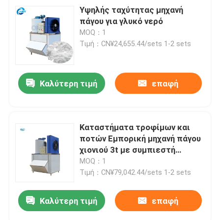
Υψηλής ταχύτητας μηχανή
πάγου για γλυκό νερό
MOQ：1
Τιμή：CN¥24,655.44/sets 1-2 sets
Καλύτερη τιμή
επαφή
Καταστήματα τροφίμων και
ποτών Εμπορική μηχανή πάγου
χιονιού 3t με συμπιεστή
Danfoss
MOQ：1
Τιμή：CN¥79,042.44/sets 1-2 sets
Καλύτερη τιμή
επαφή