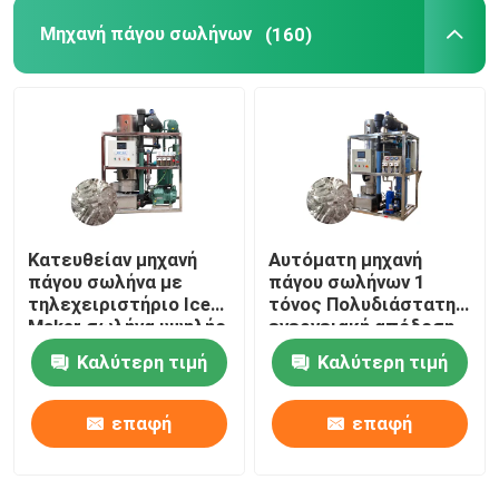
Μηχανή πάγου σωλήνων
(160)
Κατευθείαν μηχανή
Αυτόματη μηχανή
πάγου σωλήνα με
πάγου σωλήνων 1
τηλεχειριστήριο Ice
τόνος Πολυδιάστατη
Maker σωλήνα υψηλής
ενεργειακή απόδοση
ταχύτητας
Τυβώδης μηχανή
Καλύτερη τιμή
Καλύτερη τιμή
πάγου
επαφή
επαφή