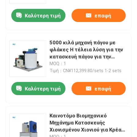
Καλύτερη τιμή
επαφή
Σχετικά με εμάς
Επισκέψεις στο εργοστάσιο
5000 κιλά μηχανή πάγου με
φλάκες Η τέλεια λύση για την
Έλεγχος ποιότητας
κατασκευή πάγου για την
επιχείρησή σας
MOQ：1
Τιμή：CN¥112,399.80/sets 1-2 sets
Επικοινωνήστε μαζί μας
Καλύτερη τιμή
επαφή
Ζητήστε μια προσφορά
Μηχανή πάγου σωλήνων
Καινοτόμο Βιομηχανικό
Μηχάνημα Κατασκευής
Χιονισμένου Χιονιού για Κρέας
Μεγάλη μηχανή πάγου κύβους
και Ψαρά
MOQ：1