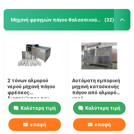
Μηχανή φραγμών πάγου θαλασσινού νερού
(32)
2 τόνων αλμυρού
Αυτόματη εμπορική
νερού μηχανή πάγου
μηχανή κατασκευής
φρέσκος
πάγου από αλμυρό
διατηρώντας τον
νερό
αέρα ψυγμένο
Καλύτερη τιμή
Καλύτερη τιμή
Μεγάλος
κατασκευαστής
πάγου
επαφή
επαφή