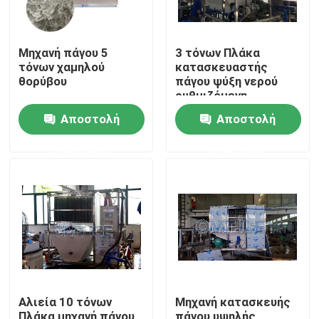
Μηχανή πάγου 5
3 τόνων Πλάκα
τόνων χαμηλού
κατασκευαστής
θορύβου
πάγου ψύξη νερού
ρυθμιζόμενη
ταχύτητα λειτουργία
Αποστολή
Αποστολή
ασφάλειας
ερώτησης
ερώτησης
Σπίτι
Προϊόντα
Αλιεία 10 τόνων
Μηχανή κατασκευής
Εμφάνιση VR
Πλάκα μηχανή πάγου
πάγου υψηλής