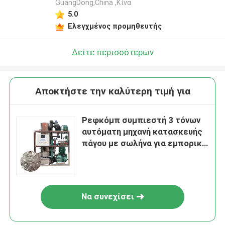
GuangDong,China ,Κίνα
5.0
Ελεγχμένος προμηθευτής
Δείτε περισσότερων
Αποκτήστε την καλύτερη τιμή για
Ρεφκόμπ συμπιεστή 3 τόνων
αυτόματη μηχανή κατασκευής
πάγου με σωλήνα για εμπορική
ψύξη με αέρα δροσερών
ποτών
Να συνεχίσει