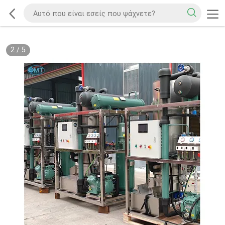
2
/
5