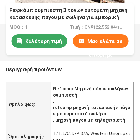
Ρεφκόμπ συμπιεστή 3 τόνων αυτόματη μηχανή
κατασκευής πάγου με σωλήνα για εμπορική
ψύξη με αέρα δροσερών ποτών
MOQ：1
Τιμή：CN¥122,552.04/sets 1-2 sets
Καλύτερη τιμή
Μας ελάτε σε
επαφή με
Περιγραφή προϊόντων
Refcomp Μηχανή πάγου σωλήνων
συμπιεστή
,
Υψηλό φως:
refcomp μηχανή κατασκευής πάγο
υ με συμπιεστή σωλήνα
,
μηχανή πάγου με τηλεχειριστή
Τ/Τ, L/C, D/P D/A, Western Union, μετ
Όροι πληρωμής
ρητά