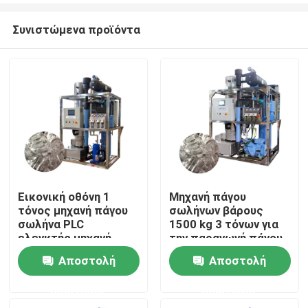
Συνιστώμενα προϊόντα
Εικονική οθόνη 1
Μηχανή πάγου
τόνος μηχανή πάγου
σωλήνων βάρους
Σπίτι
σωλήνα PLC
1500 kg 3 τόνων για
ελεγκτής μηχανή
την παραγωγή πάγου
πάγου σωλήνα
τροφίμων σε
Αποστολή
Αποστολή
Προϊόντα
αυτοματοποιημένη
πωλήσεις και
απόδοση
ερώτησης
ερώτησης
Εμφάνιση VR