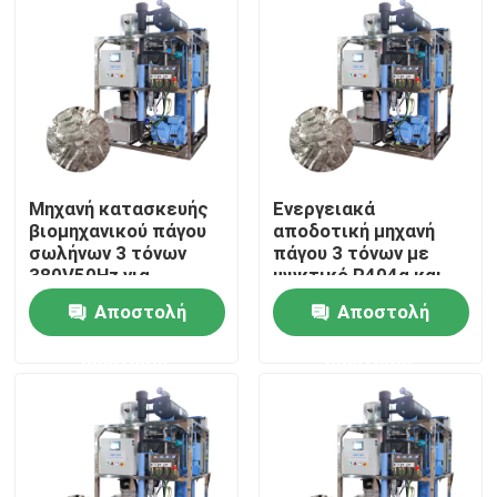
Σχετικά με εμάς
Επισκέψεις στο εργοστάσιο
Έλεγχος ποιότητας
Μηχανή κατασκευής
Ενεργειακά
βιομηχανικού πάγου
αποδοτική μηχανή
σωλήνων 3 τόνων
πάγου 3 τόνων με
Επικοινωνήστε μαζί μας
380V50Hz για
ψυκτικό R404α και
ξενοδοχεία και
μεγάλη
Αποστολή
Αποστολή
εστιατόρια
χωρητικότητα
Ζητήστε μια προσφορά
ερώτησης
ερώτησης
Μηχανή πάγου σωλήνων
Μεγάλη μηχανή πάγου κύβους