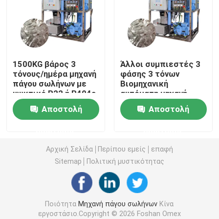
Μηχανή φραγμών πάγου θαλασσινού νερού
Άμεση δροσίζοντας μηχανή φραγμών πάγου
1500KG βάρος 3
Άλλοι συμπιεστές 3
τόνους/ημέρα μηχανή
φάσης 3 τόνων
πάγου σωλήνων με
Βιομηχανική
Του γλυκού νερού ψυκτική μηχανή νιφάδων
ψυκτικό R22 ή R404a
αυτόματη μηχανή
κατασκευής
Αποστολή
Αποστολή
σωλήνων πάγου με
Μηχανή πάγου με νιφάδες θαλασσινού νερού
προσιτή τιμή
ερώτησης
ερώτησης
εμπορική ψυκτική μηχανή κύβων
Αρχική Σελίδα
Περίπου εμείς
επαφή
Sitemap
Πολιτική μυστικότητας
Μηχανή πάγου με πλάκες
Ποιότητα
Μηχανή πάγου σωλήνων
Κίνα
Γρήγορο ψυγείο
εργοστάσιο.Copyright © 2026 Foshan Omex