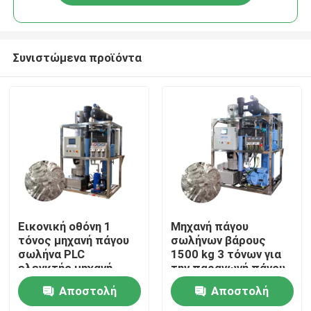
Συνιστώμενα προϊόντα
Σπίτι
Εικονική οθόνη 1
Μηχανή πάγου
τόνος μηχανή πάγου
σωλήνων βάρους
σωλήνα PLC
1500 kg 3 τόνων για
Προϊόντα
ελεγκτής μηχανή
την παραγωγή πάγου
πάγου σωλήνα
τροφίμων σε
Αποστολή
Αποστολή
αυτοματοποιημένη
πωλήσεις και
Εμφάνιση VR
απόδοση