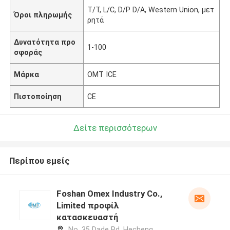
Τ/Τ, L/C, D/P D/A, Western Union, μετ
Όροι πληρωμής
ρητά
Δυνατότητα προ
1-100
σφοράς
Μάρκα
OMT ICE
Πιστοποίηση
CE
Δείτε περισσότερων
Περίπου εμείς
Foshan Omex Industry Co.,
Limited προφίλ
κατασκευαστή
No. 35 Dade Rd, Hecheng