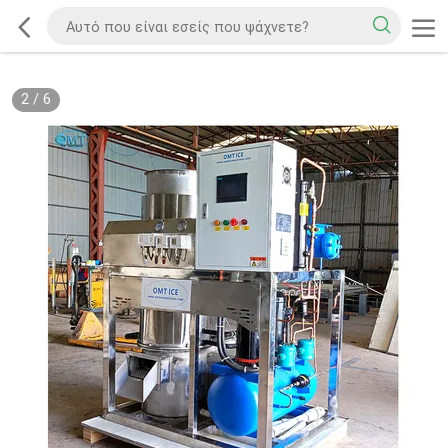
2
/
6