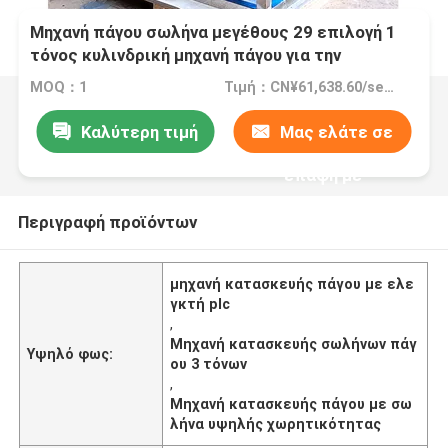
Μηχανή πάγου σωλήνα μεγέθους 29 επιλογή 1
τόνος κυλινδρική μηχανή πάγου για την
αλιευτική βιομηχανία
MOQ：1
Τιμή：CN¥61,638.60/sets 1-4 sets
Καλύτερη τιμή
Μας ελάτε σε
επαφή με
Περιγραφή προϊόντων
μηχανή κατασκευής πάγου με ελε
γκτή plc
,
Μηχανή κατασκευής σωλήνων πάγ
Υψηλό φως:
ου 3 τόνων
,
Μηχανή κατασκευής πάγου με σω
λήνα υψηλής χωρητικότητας