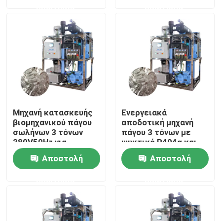
ερώτησης
ερώτησης
Σχετικά με εμάς
Επισκέψεις στο εργοστάσιο
Έλεγχος ποιότητας
Μηχανή κατασκευής
Ενεργειακά
Επικοινωνήστε μαζί μας
βιομηχανικού πάγου
αποδοτική μηχανή
σωλήνων 3 τόνων
πάγου 3 τόνων με
380V50Hz για
ψυκτικό R404α και
ξενοδοχεία και
μεγάλη
Ζητήστε μια προσφορά
Αποστολή
Αποστολή
εστιατόρια
χωρητικότητα
ερώτησης
ερώτησης
Μηχανή πάγου σωλήνων
Μεγάλη μηχανή πάγου κύβους