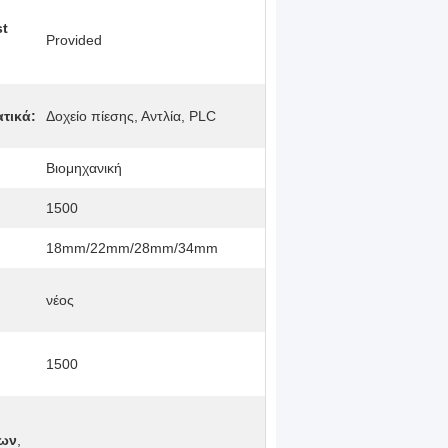
st
Provided
τικά:
Δοχείο πίεσης, Αντλία, PLC
Βιομηχανική
1500
18mm/22mm/28mm/34mm
νέος
1500
νων
,