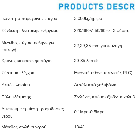
Ικανότητα παραγωγής πάγου
3,000kg/ημέρα
Σύνδεση ηλεκτρικής ενέργειας
220/380V, 50/60Hz, 3 φάσεις
Μέγεθος πάγου σωλήνα για
22,29,35 mm για επιλογή
επιλογή
Χρόνος κατασκευής πάγου
20-35 λεπτά
Σύστημα ελέγχου
Εικονική οθόνη (ελεγκτής PLC)
Υλικό πλαισίου
Ατσάλι από χαλύβδινο
Πύλη εξάτμισης
Σωλήνες από ανοξείδωτο χάλυ
Απαιτούμενη πίεση τροφοδοσίας
0.1Mpa-0.5Mpa
νερού
Μέγεθος σωλήνα νερού
13/4"