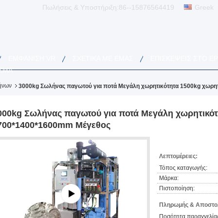
Πωλήσεις & Υποστήριξη:
86--15876564419
Greek
ΕΜΦΆΝΙΣΗ VR
ΣΧΕΤΙΚΆ ΜΕ ΕΜΆΣ
ΕΠΙΣΚΈΨΕΙΣ ΣΤΟ Ε
ΣΜΑ
ήνων
3000kg Σωλήνας παγωτού για ποτά Μεγάλη χωρητικότητα 1500kg χωρη
000kg Σωλήνας παγωτού για ποτά Μεγάλη χωρητικότ
700*1400*1600mm Μέγεθος
Λεπτομέρειες:
Τόπος καταγωγής:
Μάρκα:
Πιστοποίηση:
Πληρωμής & Αποστολ
Ποσότητα παραγγελίας