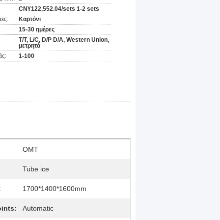
CN¥122,552.04/sets 1-2 sets
ες:
Καρτόνι
15-30 ημέρες
Τ/Τ, L/C, D/P D/A, Western Union,
μετρητά
άς:
1-100
OMT
Tube ice
:
1700*1400*1600mm
oints:
Automatic