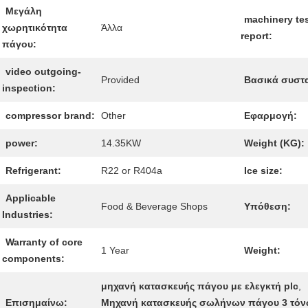
Μεγάλη
machinery te
χωρητικότητα
Άλλα
report:
πάγου:
video outgoing-
Provided
Βασικά συστα
inspection:
compressor brand:
Other
Εφαρμογή:
power:
14.35KW
Weight (KG):
Refrigerant:
R22 or R404a
Ice size:
Applicable
Food & Beverage Shops
Υπόθεση:
Industries:
Warranty of core
1 Year
Weight:
components:
μηχανή κατασκευής πάγου με ελεγκτή plc
,
Επισημαίνω:
Μηχανή κατασκευής σωλήνων πάγου 3 τό