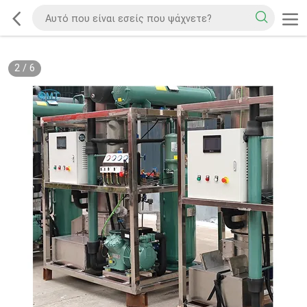
2
/
6