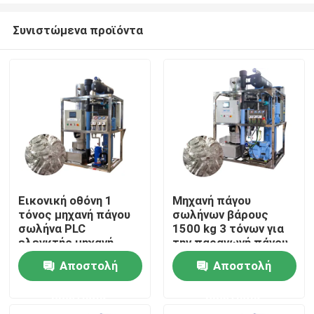
Συνιστώμενα προϊόντα
Εικονική οθόνη 1
Μηχανή πάγου
τόνος μηχανή πάγου
σωλήνων βάρους
Σπίτι
σωλήνα PLC
1500 kg 3 τόνων για
ελεγκτής μηχανή
την παραγωγή πάγου
πάγου σωλήνα
τροφίμων σε
Αποστολή
Αποστολή
Προϊόντα
αυτοματοποιημένη
πωλήσεις και
απόδοση
ερώτησης
ερώτησης
Εμφάνιση VR