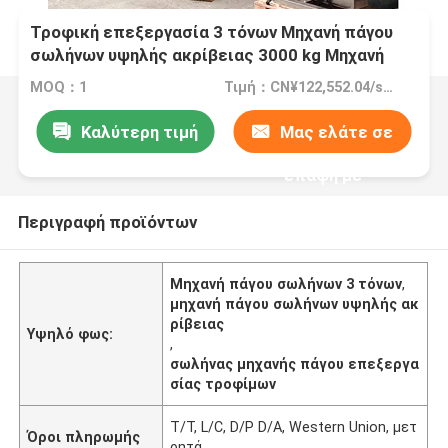
Τροφική επεξεργασία 3 τόνων Μηχανή πάγου
σωλήνων υψηλής ακρίβειας 3000 kg Μηχανή
κατασκευής με βιομηχανική τάση 50/3Φάσης
MOQ：1
Τιμή：CN¥122,552.04/sets 1-2 sets
Καλύτερη τιμή
Μας ελάτε σε
επαφή με
Περιγραφή προϊόντων
Μηχανή πάγου σωλήνων 3 τόνων
,
μηχανή πάγου σωλήνων υψηλής ακ
ρίβειας
Υψηλό φως:
,
σωλήνας μηχανής πάγου επεξεργα
σίας τροφίμων
Τ/Τ, L/C, D/P D/A, Western Union, μετ
Όροι πληρωμής
ρητά