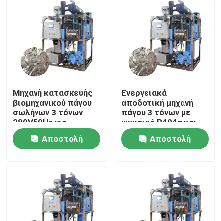
Σχετικά με εμάς
Επισκέψεις στο εργοστάσιο
Έλεγχος ποιότητας
Μηχανή κατασκευής
Ενεργειακά
βιομηχανικού πάγου
αποδοτική μηχανή
σωλήνων 3 τόνων
πάγου 3 τόνων με
Επικοινωνήστε μαζί μας
380V50Hz για
ψυκτικό R404α και
ξενοδοχεία και
μεγάλη
Αποστολή
Αποστολή
εστιατόρια
χωρητικότητα
Ζητήστε μια προσφορά
ερώτησης
ερώτησης
Μηχανή πάγου σωλήνων
Μεγάλη μηχανή πάγου κύβους