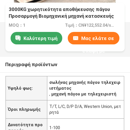
3000KG χωρητικότητα αποθήκευσης πάγου
Προσαρμογή Βιομηχανική μηχανή κατασκευής
πάγου για ψύξη
MOQ：1
Τιμή：CN¥122,552.04/sets 1-2 sets
Καλύτερη τιμή
Μας ελάτε σε
επαφή με
Περιγραφή προϊόντων
σωλήνας μηχανής πάγου τηλεχειρ
Υψηλό φως:
ιστήματος
,
μηχανή πάγου με τηλεχειριστή
Τ/Τ, L/C, D/P D/A, Western Union, μετ
Όροι πληρωμής
ρητά
Δυνατότητα προ
1-100