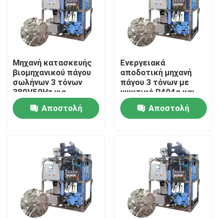
Σχετικά με εμάς
Επισκέψεις στο εργοστάσιο
Μηχανή κατασκευής
Ενεργειακά
βιομηχανικού πάγου
αποδοτική μηχανή
σωλήνων 3 τόνων
πάγου 3 τόνων με
Έλεγχος ποιότητας
380V50Hz για
ψυκτικό R404α και
ξενοδοχεία και
μεγάλη
Αποστολή
Αποστολή
εστιατόρια
χωρητικότητα
Επικοινωνήστε μαζί μας
ερώτησης
ερώτησης
Ζητήστε μια προσφορά
Μηχανή πάγου σωλήνων
Μεγάλη μηχανή πάγου κύβους