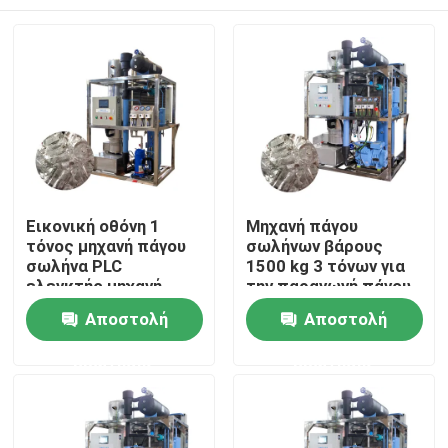
Εικονική οθόνη 1
Μηχανή πάγου
τόνος μηχανή πάγου
σωλήνων βάρους
σωλήνα PLC
1500 kg 3 τόνων για
ελεγκτής μηχανή
την παραγωγή πάγου
πάγου σωλήνα
τροφίμων σε
Σπίτι
Αποστολή
Αποστολή
αυτοματοποιημένη
πωλήσεις και
απόδοση
ερώτησης
ερώτησης
Προϊόντα
Εμφάνιση VR