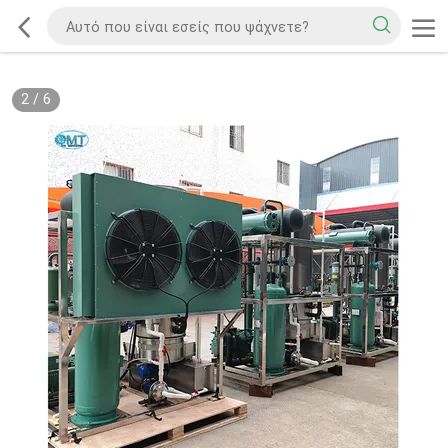
2
/
6