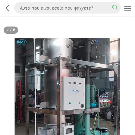
2
/
6