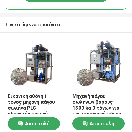
Συνιστώμενα προϊόντα
Σπίτι
Εικονική οθόνη 1
Μηχανή πάγου
τόνος μηχανή πάγου
σωλήνων βάρους
σωλήνα PLC
1500 kg 3 τόνων για
Προϊόντα
ελεγκτής μηχανή
την παραγωγή πάγου
πάγου σωλήνα
τροφίμων σε
Αποστολή
Αποστολή
αυτοματοποιημένη
πωλήσεις και
Εμφάνιση VR
απόδοση