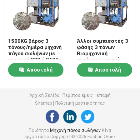
Μηχανή φραγμών πάγου θαλασσινού νερού
Άμεση δροσίζοντας μηχανή φραγμών πάγου
1500KG βάρος 3
Άλλοι συμπιεστές 3
τόνους/ημέρα μηχανή
φάσης 3 τόνων
πάγου σωλήνων με
Βιομηχανική
Του γλυκού νερού ψυκτική μηχανή νιφάδων
ψυκτικό R22 ή R404a
αυτόματη μηχανή
κατασκευής
Αποστολή
Αποστολή
σωλήνων πάγου με
Μηχανή πάγου με νιφάδες θαλασσινού νερού
προσιτή τιμή
ερώτησης
ερώτησης
εμπορική ψυκτική μηχανή κύβων
Αρχική Σελίδα
Περίπου εμείς
επαφή
Sitemap
Πολιτική μυστικότητας
Μηχανή πάγου με πλάκες
Ποιότητα
Μηχανή πάγου σωλήνων
Κίνα
Γρήγορο ψυγείο
εργοστάσιο.Copyright © 2026 Foshan Omex