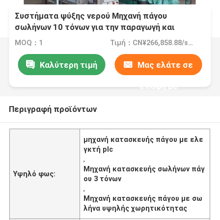
Συστήματα ψύξης νερού Μηχανή πάγου
σωλήνων 10 τόνων για την παραγωγή και
διανομή ψυχρών ποτών
MOQ：1
Τιμή：CN¥266,858.88/sets 1-2 sets
Καλύτερη τιμή
Μας ελάτε σε
επαφή με
Περιγραφή προϊόντων
μηχανή κατασκευής πάγου με ελε
γκτή plc
,
Μηχανή κατασκευής σωλήνων πάγ
Υψηλό φως:
ου 3 τόνων
,
Μηχανή κατασκευής πάγου με σω
λήνα υψηλής χωρητικότητας