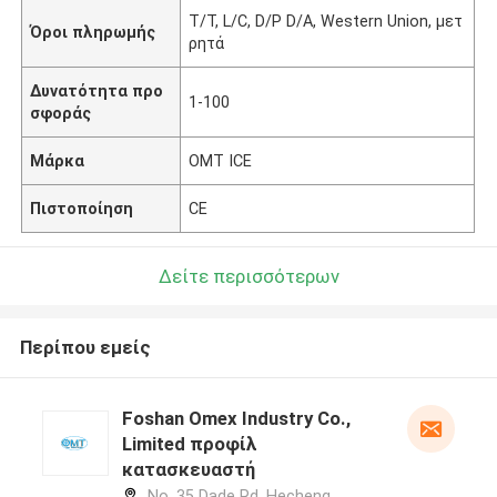
Τ/Τ, L/C, D/P D/A, Western Union, μετ
Όροι πληρωμής
ρητά
Δυνατότητα προ
1-100
σφοράς
Μάρκα
OMT ICE
Πιστοποίηση
CE
Δείτε περισσότερων
Περίπου εμείς
Foshan Omex Industry Co.,
Limited προφίλ
κατασκευαστή
No. 35 Dade Rd, Hecheng