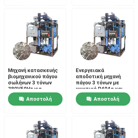
ερώτησης
ερώτησης
Σχετικά με εμάς
Επισκέψεις στο εργοστάσιο
Έλεγχος ποιότητας
Μηχανή κατασκευής
Ενεργειακά
Επικοινωνήστε μαζί μας
βιομηχανικού πάγου
αποδοτική μηχανή
σωλήνων 3 τόνων
πάγου 3 τόνων με
380V50Hz για
ψυκτικό R404α και
ξενοδοχεία και
μεγάλη
Ζητήστε μια προσφορά
Αποστολή
Αποστολή
εστιατόρια
χωρητικότητα
ερώτησης
ερώτησης
Μηχανή πάγου σωλήνων
Μεγάλη μηχανή πάγου κύβους