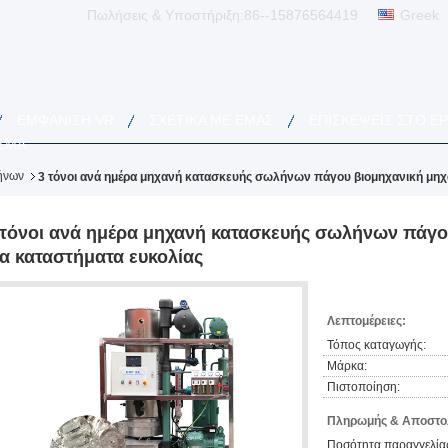
Πωλήσεις & Υποστήριξη:
86--15876564419
Greek
ΕΜΦΆΝΙΣΗ VR
ΣΧΕΤΙΚΆ ΜΕ ΕΜΆΣ
ΕΠΙΣΚΈΨΕΙΣ ΣΤΟ Ε
ΣΜΑ
ήνων
3 τόνοι ανά ημέρα μηχανή κατασκευής σωλήνων πάγου βιομηχανική μηχ
 τόνοι ανά ημέρα μηχανή κατασκευής σωλήνων πάγο
ια καταστήματα ευκολίας
Λεπτομέρειες:
Τόπος καταγωγής:
Μάρκα:
Πιστοποίηση:
Πληρωμής & Αποστολ
Ποσότητα παραγγελίας