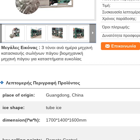
Τιμή:
Συσκευασία λεπτομέρει
Χρόνος παράδοσης:
Όροι πληρωμής:
Δυνατότητα προσφορ
Επικοινωνία
Μεγάλες Εικόνας :
3 τόνοι ανά ημέρα μηχανή
κατασκευής σωλήνων πάγου βιομηχανική
μηχανή πάγου για καταστήματα ευκολίας
Λεπτομερής Περιγραφή Προϊόντος
place of origin:
Guangdong, China
ice shape:
tube ice
dimension(l*w*h):
1700*1400*1600mm