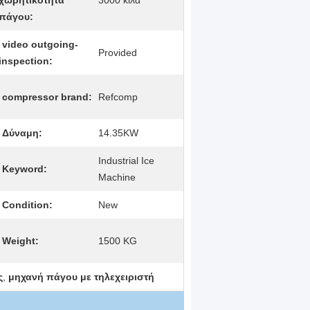
χωρητικότητα
3000 κιλά
πάγου:
video outgoing-
Provided
inspection:
compressor brand:
Refcomp
Δύναμη:
14.35KW
Industrial Ice
Keyword:
Machine
Condition:
New
Weight:
1500 KG
ς
,
μηχανή πάγου με τηλεχειριστή