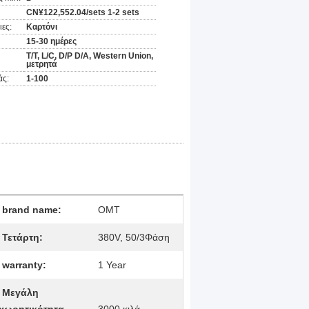
CN¥122,552.04/sets 1-2 sets
ες:
Καρτόνι
15-30 ημέρες
Τ/Τ, L/C, D/P D/A, Western Union,
μετρητά
άς:
1-100
brand name:
OMT
Τετάρτη:
380V, 50/3Φάση
warranty:
1 Year
Μεγάλη