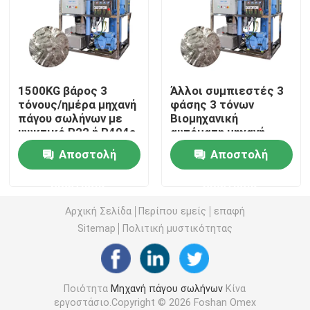
Μηχανή φραγμών πάγου θαλασσινού νερού
Άμεση δροσίζοντας μηχανή φραγμών πάγου
1500KG βάρος 3
Άλλοι συμπιεστές 3
τόνους/ημέρα μηχανή
φάσης 3 τόνων
πάγου σωλήνων με
Βιομηχανική
Του γλυκού νερού ψυκτική μηχανή νιφάδων
ψυκτικό R22 ή R404a
αυτόματη μηχανή
κατασκευής
Αποστολή
Αποστολή
σωλήνων πάγου με
Μηχανή πάγου με νιφάδες θαλασσινού νερού
προσιτή τιμή
ερώτησης
ερώτησης
εμπορική ψυκτική μηχανή κύβων
Αρχική Σελίδα
Περίπου εμείς
επαφή
Sitemap
Πολιτική μυστικότητας
Μηχανή πάγου με πλάκες
Ποιότητα
Μηχανή πάγου σωλήνων
Κίνα
Γρήγορο ψυγείο
εργοστάσιο.Copyright © 2026 Foshan Omex