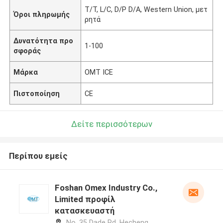
Τ/Τ, L/C, D/P D/A, Western Union, μετ
Όροι πληρωμής
ρητά
Δυνατότητα προ
1-100
σφοράς
Μάρκα
OMT ICE
Πιστοποίηση
CE
Δείτε περισσότερων
Περίπου εμείς
Foshan Omex Industry Co.,
Limited προφίλ
κατασκευαστή
No. 35 Dade Rd, Hecheng