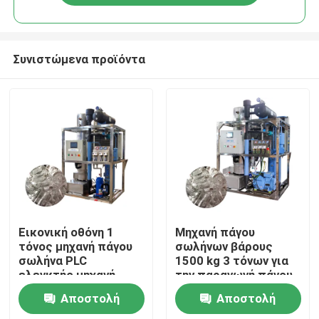
Συνιστώμενα προϊόντα
Σπίτι
Εικονική οθόνη 1
Μηχανή πάγου
τόνος μηχανή πάγου
σωλήνων βάρους
σωλήνα PLC
1500 kg 3 τόνων για
Προϊόντα
ελεγκτής μηχανή
την παραγωγή πάγου
πάγου σωλήνα
τροφίμων σε
Αποστολή
Αποστολή
αυτοματοποιημένη
πωλήσεις και
Εμφάνιση VR
απόδοση