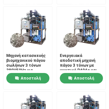
ερώτησης
ερώτησης
Σχετικά με εμάς
Επισκέψεις στο εργοστάσιο
Έλεγχος ποιότητας
Μηχανή κατασκευής
Ενεργειακά
Επικοινωνήστε μαζί μας
βιομηχανικού πάγου
αποδοτική μηχανή
σωλήνων 3 τόνων
πάγου 3 τόνων με
380V50Hz για
ψυκτικό R404α και
ξενοδοχεία και
μεγάλη
Ζητήστε μια προσφορά
Αποστολή
Αποστολή
εστιατόρια
χωρητικότητα
ερώτησης
ερώτησης
Μηχανή πάγου σωλήνων
Μεγάλη μηχανή πάγου κύβους