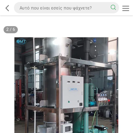
2
/
6